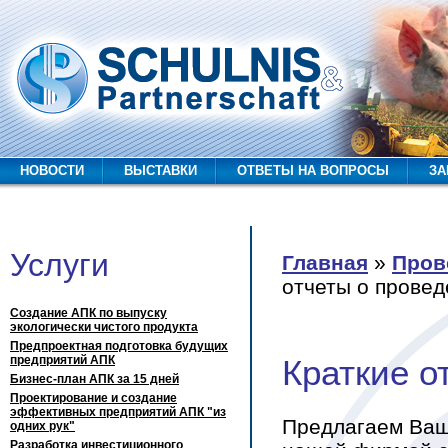
раткие отчеты о проведенных семинарах
НОВОСТИ
ВЫСТАВКИ
ОТВЕТЫ НА ВОПРОСЫ
ЗА
Услуги
Главная
»
Пров
Вы здесь
отчеты о прове
Создание АПК по выпуску
экологически чистого продукта
Предпроектная подготовка будущих
предприятий АПК
Краткие о
Бизнес-план АПК за 15 дней
Проектирование и создание
эффективных предприятий АПК "из
Предлагаем Ваш
одних рук"
Разработка инвестиционного