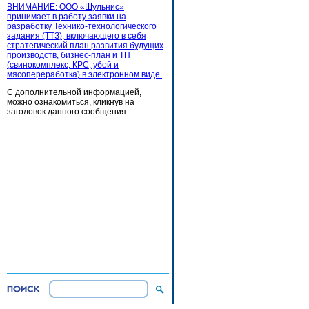
ВНИМАНИЕ: ООО «Шульнис»
принимает в работу заявки на
разработку Технико-технологического
задания (ТТЗ), включающего в себя
стратегический план развития будущих
производств, бизнес-план и ТП
(свинокомплекс, КРС, убой и
мясопереработка) в электронном виде.
С дополнительной информацией,
можно ознакомиться, кликнув на
заголовок данного сообщения.