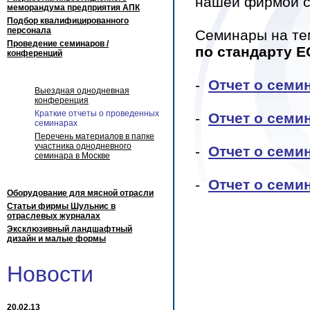
нашей фирмой 
меморандума предприятия АПК
Подбор квалифицированного
персонала
Семинары на те
Проведение семинаров /
по стандарту Е
конференций
-
Отчет о семин
Выездная однодневная
конференция
Краткие отчеты о проведенных
-
Отчет о семин
семинарах
Перечень материалов в папке
участника однодневного
-
Отчет о семин
семинара в Москве
-
Отчет о семин
Оборудование для мясной отрасли
Статьи фирмы Шульнис в
отраслевых журналах
Эксклюзивный ландшафтный
дизайн и малые формы
Новости
20.02.13